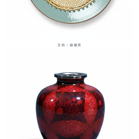
京焼 / 蘇嶐窯