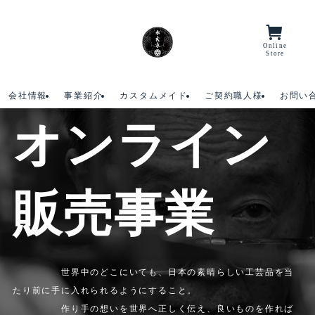
ホーム
オンライン販売事業
Online
Menu/Lang
Store
会社情報
事業紹介
カスタムメイド
ご契約職人様
お問い
オンライン
販売事業
世界中のどこにいても、日本の素晴らしい工芸品を当
たり前に手に入れられるようにすること。
作り手の想いを世界へ正しく伝え、良いものを作れば