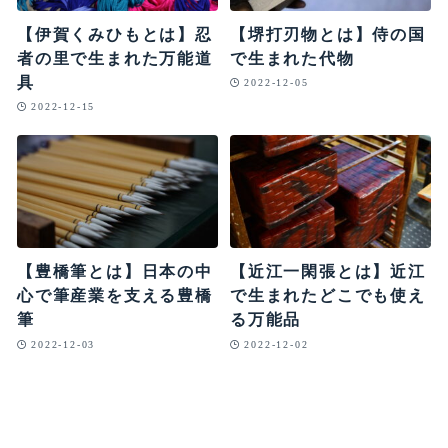
【伊賀くみひもとは】忍
【堺打刃物とは】侍の国
者の里で生まれた万能道
で生まれた代物
具
2022-12-05
2022-12-15
【豊橋筆とは】日本の中
【近江一閑張とは】近江
心で筆産業を支える豊橋
で生まれたどこでも使え
筆
る万能品
2022-12-03
2022-12-02