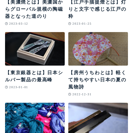
【美濃焼とは】美濃国か
【江戸手描提燈とは】灯
らグローバル規模の陶磁
りと文字で感じる江戸の
器となった道のり
粋
2023-03-12
2023-01-25
【東京銀器とは】日本シ
【房州うちわとは】軽く
ルバー製品の最高峰
て持ちやすい日本の夏の
風物詩
2023-01-01
2022-12-31