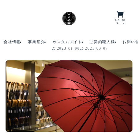
ホーム
工芸品に関する記事
Online
Menu/Lang
Store
【東京洋傘とは】雨の日が楽し
2023
3/07
みになる最強アイテム
会社情報
事業紹介
カスタムメイド
ご契約職人様
お問い
2023-01-08
2023-03-07
工芸品に関する記事