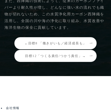
また、西陣織の技術によって、従来のカーボンファイ
バーより耐久性が増し、どんなに強い水の流れでも織
物が切れないため、この水質浄化用カーボン西陣織を
活用し、全国の川や海の浄化に取り組み、水質改善や
海洋生物の保全に貢献しています。
←目標8 「働きがいも／経済成長も」
目標12「つくる責任/つかう責任」→
会社情報