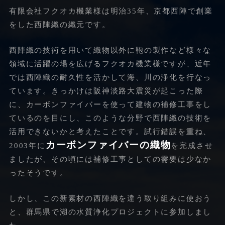
有限会社フクオカ機業様は明治35年、京都西陣で創業
をした西陣織の織元です。
西陣織の技術を用いて織物以外に鞄の製作など様々な
領域に活躍の場を広げるフクオカ機業様ですが、近年
では西陣織の耐久性を活かして海、川の浄化を行なっ
ています。きっかけは阪神淡路大震災が起こった際
に、カーボンファイバーを使って建物の補修工事をし
ているのを目にし、このような分野で西陣織の技術を
活用できないかと考えたことです。試行錯誤を重ね、
カーボンファイバーの織物
2003年に
を完成させ
ましたが、その頃には補修工事としての需要は少なか
ったそうです。
しかし、この新素材の西陣織を違う取り組みに使おう
と、群馬県で湖の水質浄化プロジェクトに参加しまし