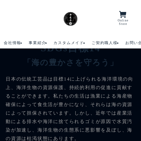
ホーム
SDGs目標14 「海の豊かさを守ろう」
Online
Menu/Lang
Store
会社情報
事業紹介
カスタムメイド
ご契約職人様
お問い
SDGs目標14
「海の豊かさを守ろう」
日本の伝統工芸品は目標14に上げられる海洋環境の向
上、海洋生物の資源保護、持続的利用の促進に貢献す
ることができます。私たちの生活は漁業による海産物
確保によって食生活が豊かになり、
それらは海の資源
によって担保されています。しかし、近年では産業活
動による排水や海洋に捨てられるゴミが原因で水質汚
染が加速し、海洋生物の生態系に悪影響を及ぼし、海
の資源は枯渇状態にあります。